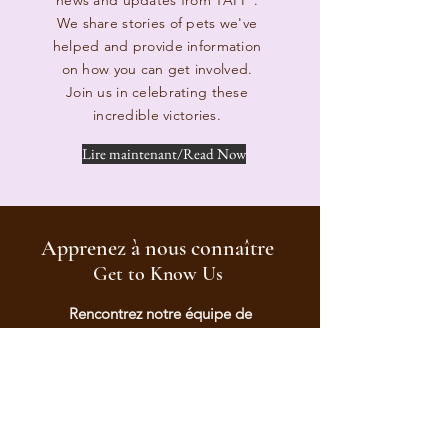
news and updates from T
APP
.
We share stories of pets we've
helped and provide information
on how you can get involved.
Join us in celebrating these
incredible victories.
Lire maintenant/Read Now
Apprenez à nous connaître
Get to Know Us
Rencontrez notre équipe de
personnes dévouées, passionnées
par le fait de sauver la vie
d'animaux
de compagnie et de fournir une aide
financière pour des soins
vétérinaires
vitaux.