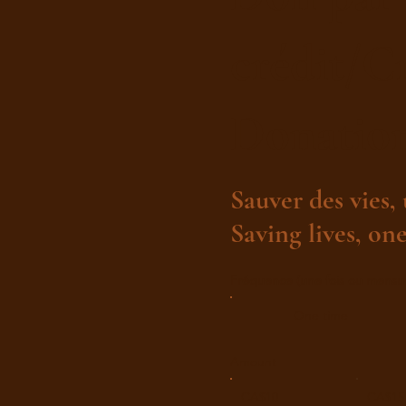
crédit/C
Donatio
Sauver des vies, 
Saving lives, one
Fréquence (une fois ou mensu
One time
Amount
CA$10
CA$15