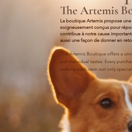
The Artemis B
La boutique Artemis propose une c
soigneusement
conçus pour répo
contribue à
notre cause important
aussi une façon
de donner en retou
The Artemis Boutique offers a uniq
suit individual tastes. Every purc
making each item not only special 