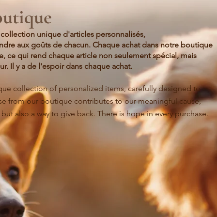
outique
ollection unique d'articles personnalisés,
ndre aux goûts de chacun. Chaque achat dans notre boutique
e, ce qui rend chaque article non seulement spécial, mais
r. Il y a de l'espoir dans chaque achat.
ue collection of personalized items, carefully designed to
hase from our boutique contributes to our
meaningful cause,
but also a way to give back. There is hope in every purchase.