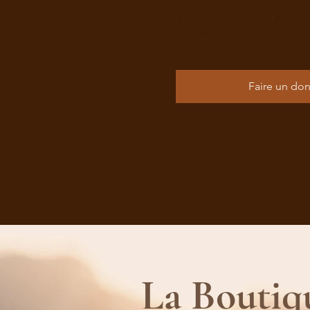
CA$50
CA$10
Faire un do
La Boutiq