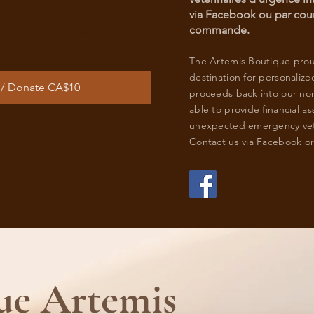
via Facebook ou par cour
commande.
0
Other
The Artemis Boutique prou
destination for personalize
n/ Donate CA$10
proceeds back into our non
able to provide financial as
unexpected emergency vet
Contact us via Facebook or
ue Artemis