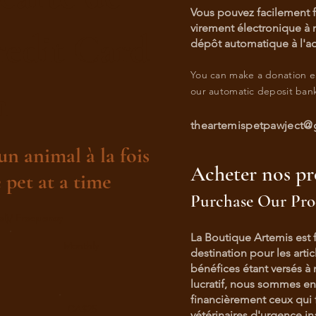
Vous pouvez facilement 
virement électronique à 
redit Card
dépôt automatique à l'ad
You can make a donation ea
n
our
automatic
deposit bank
theartemispetpawject@
un animal à la fois
Acheter nos pr
 pet at a time
Purchase Our Pro
el)/ Frequency
La Boutique Artemis est f
Monthly
destination pour les arti
bénéfices étant versés à 
lucratif, nous sommes en
financièrement ceux qui 
CA$25
vétérinaires d'urgence i