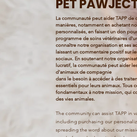
PET PAWJEC
La communauté peut aider TAPP de d
manières, notamment
en achetant no
personnalisés, en faisant un don pour
programme
de soins vétérinaires d'u
connaître notre organisation et ses act
laissant un commentaire positif sur l
sociaux. En soutenant notre organisa
lucratif, la communauté peut aider les
d'animaux de compagnie
dans le besoin à accéder à des trai
essentiels pour leurs animaux.
Tous c
fondamentaux à notre mission, qui co
des vies
animales.
The community can assist TAPP in v
including purchasing our personali
spreading the word about our miss