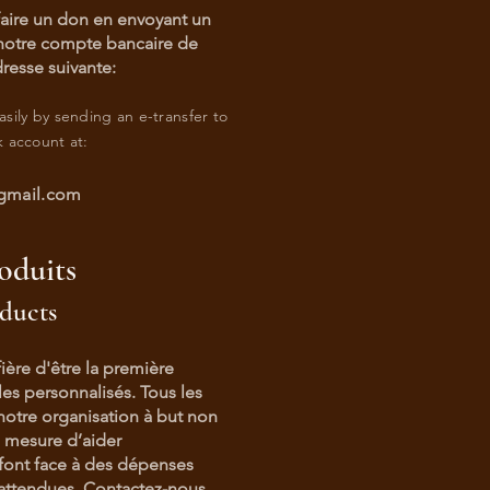
faire un don en envoyant un
notre
compte bancaire de
resse suivante:
sily by sending an e-transfer to
 account at:
gmail.com
oduits
ducts
ière d'être la première
cles personnalisés. Tous les
notre organisation à but non
 mesure d’aider
font face à des dépenses
nattendues. Contactez-nous