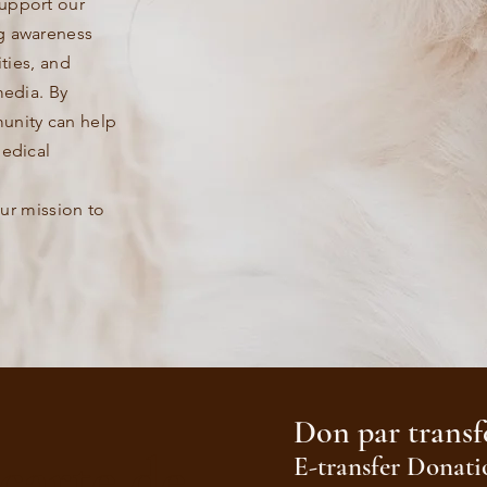
upport our
g awareness
ities, and
media. By
unity can help
medical
our mission to
Don par transf
carte de
E-transfer
Donati