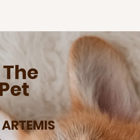
 The
Pet
 ARTEMIS