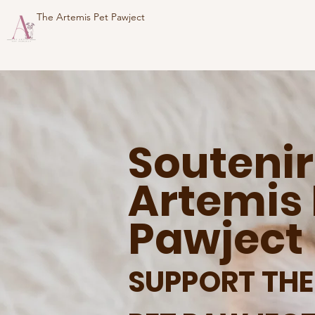
The Artemis Pet Pawject
Soutenir
Artemis 
Pawject
SUPPOR
T
THE