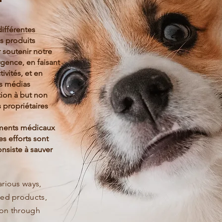
T
ifférentes
s produits
 soutenir notre
rgence, en faisant
ivités, et
en
es médias
tion
à but non
 propriétaires
tements médicaux
es efforts sont
nsiste à sauver
arious ways,
zed products,
ion through