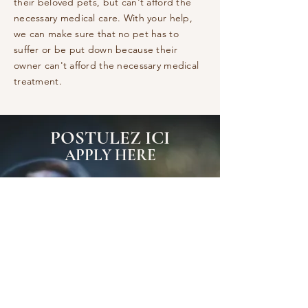
their beloved pets, but can't afford the
necessary medical care. With your help,
we can make sure that no pet has to
suffer or be put down because their
owner can't afford the necessary medical
treatment.
POSTULEZ ICI
APPLY HERE
Sauver des vies, un animal
à la
fois
Saving l
ives, o
ne pet at a time
Demande de subvention/Grant Application
***Toutes les demandes d'aide financière
pour The Artemis Pet Pawject doivent être